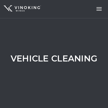
Toggl
navig
VEHICLE CLEANING